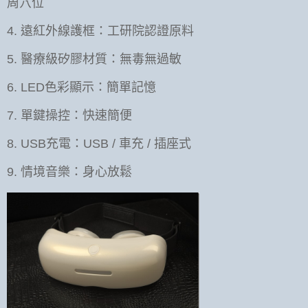
周穴位
4. 遠紅外線護框：工研院認證原料
5. 醫療級矽膠材質：無毒無過敏
6. LED色彩顯示：簡單記憶
7. 單鍵操控：快速簡便
8. USB充電：USB / 車充 / 插座式
9. 情境音樂：身心放鬆