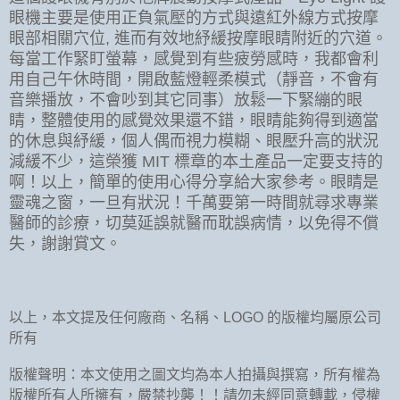
眼機主要是使用正負氣壓的方式與遠紅外線方式按摩
眼部相關穴位, 進而有效地紓緩按摩眼睛附近的穴道。
每當工作緊盯螢幕，感覺到有些疲勞感時，我都會利
用自己午休時間，開啟藍燈輕柔模式（靜音，不會有
音樂播放，不會吵到其它同事）放鬆一下緊繃的眼
睛，整體使用的感覺效果還不錯，眼睛能夠得到適當
的休息與紓緩，個人偶而視力模糊、眼壓升高的狀況
減緩不少，這榮獲 MIT 標章的本土產品一定要支持的
啊！以上，簡單的使用心得分享給大家參考。眼睛是
靈魂之窗，一旦有狀況！千萬要第一時間就尋求專業
醫師的診療，切莫延誤就醫而耽誤病情，以免得不償
失，謝謝賞文。
以上，本文提及任何廠商、名稱、LOGO 的版權均屬原公司
所有
版權聲明：本文使用之圖文均為本人拍攝與撰寫，所有權為
版權所有人所擁有，嚴禁抄襲！！請勿未經同意轉載，侵權