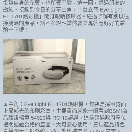
投資自身的花費，也所費不貲。這一回，透過朋友的
邀約，接觸到今日的分享主角：「普立奇 Eye Light
EL-1701護眼機」隨身眼睛按摩器。經過了解有別以往
接觸過的產品，話不多說～當然要立馬答應好好的體
驗一下囉！
▲主角：Eye Light EL-1701護眼機，包裝盒採用霧面
上局部光的印刷彩盒，主要畫面就能一眼看到BSMI商
品驗證標章 54923與 ROHS認證，這是經過政府單位
把關認證合格的產品，大可安心使用。三項產品特色
直接圖示：紅外線眼杯、外出攜帶盒、USB 充電。