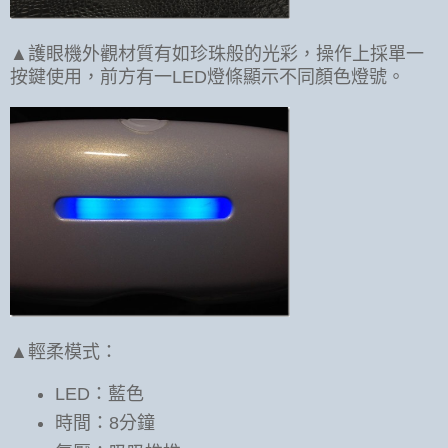
▲護眼機外觀材質有如珍珠般的光彩，操作上採單一
按鍵使用，前方有一LED燈條顯示不同顏色燈號。
▲輕柔模式：
LED：藍色
時間：8分鐘