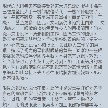
現代的人們每天不斷接受著龐大資訊流的衝擊！幾乎
已然是全民人手一機的數位時代。一機？什麼機？手
機、平板不離身，甚至還不只單機，而是雙刀流、三
機、、甚至更多！因此，文明病便漸漸找上門來 … 文
明病之一：眼睛的疾病便是許多人的困擾問題。個人
從事美術設計、攝影相關工作，因為工作的關係，一
整天接觸顯示器螢幕、手機平板裝置的時間，常常一
不小心就高達13個小時以上！如此龐大工作量的用
眼，造成了視力的惡化與眼睛的負擔，漸漸地一些眼
部症狀就紛紛浮現困擾著我。本身就有近視、散光，
無奈年齡也到了老花上身的時刻，加上用眼過度的惡
耗，現在的眼睛雖然還不到視茫茫的悲慘狀態，但如
果繼續如此惡耗下去！恐怕眼睛將會加速報銷，那就
得不償失嚕～
眼見於視力的惡化不良，此時才驚醒需要好好地善待
自己的靈魂之窗，過往用過不少眼部保養周邊與方
法，舉凡，吃的葉黃素、山桑子、藍莓、枸杞之
類、、用的洗眼液、眼藥水，加上眼部按摩器等等，